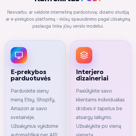
Nesvarbu, ar valdote internetinę parduotuvę, dizaino studiją
ar e-prekybos platformą - mūsų spausdinimo pagal užsakymą
paslauga tinka jūsų verslo modeliui.
E-prekybos
Interjero
parduotuvės
dizaineriai
Parduokite sienų
Pasiūlykite savo
meną Etsy, Shopify,
klientams individualias
Amazon ar savo
drobes ir tapetus be
svetainėje.
atsargų laikymo.
Užsakymus vykdome
Užsakykite po vieną
automatiškai per API
vienetą.