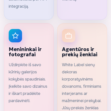
integraciją.
Menininkai ir
Agentūros ir
fotografai
prekių ženklai
Uždirpkite iš savo
White Label sienų
kūrinių galerijos
dekoras
kokybės spaudiniais.
korporatyvinėms
Įkelkite savo dizainus
dovanoms, firminiams
ir iškart pradėkite
interjerams ar
pardavinėti.
mažmeninei prekybai.
Jūsų prekės ženklas