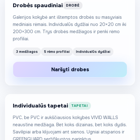
Drobės spaudiniai
DROBĖ
Galerijos kokybė ant ištemptos drobės su masyviais
mediniais rėmais. Individualūs dydžiai nuo 20×20 cm iki
200×300 cm. Trys drobės medžiagos ir penki rėmo
profiliai.
3 medžiagos
5 rėmo profiliai
Individualūs dydžiai
Nuo 25 €
Naršyti drobes
/m²
Individualūs tapetai
TAPETAI
PVC, be PVC ir aukščiausios kokybės VIVID WALLS
neaustinė medžiaga. Bet koks dizainas, bet koks dydis.
Savilipiai arba klijuojami ant sienos. Ugniai atsparios ir
GREENGUARD sertifikuotos parinktys.