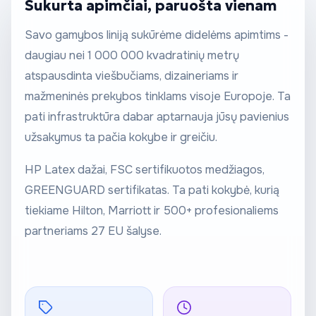
Sukurta apimčiai, paruošta vienam
Savo gamybos liniją sukūrėme didelėms apimtims -
daugiau nei 1 000 000 kvadratinių metrų
atspausdinta viešbučiams, dizaineriams ir
mažmeninės prekybos tinklams visoje Europoje. Ta
pati infrastruktūra dabar aptarnauja jūsų pavienius
užsakymus ta pačia kokybe ir greičiu.
HP Latex dažai, FSC sertifikuotos medžiagos,
GREENGUARD sertifikatas. Ta pati kokybė, kurią
tiekiame Hilton, Marriott ir 500+ profesionaliems
partneriams 27 EU šalyse.