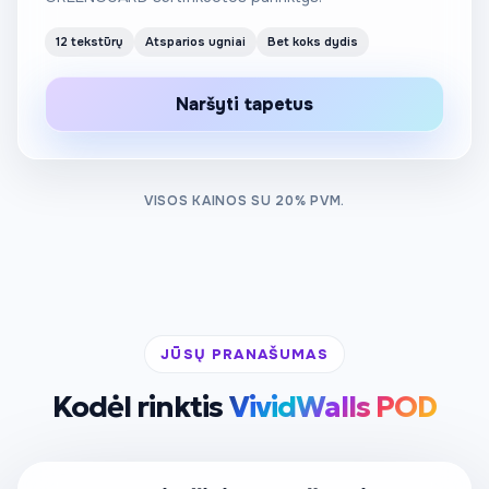
12 tekstūrų
Atsparios ugniai
Bet koks dydis
Naršyti tapetus
VISOS KAINOS SU 20% PVM.
JŪSŲ PRANAŠUMAS
Kodėl rinktis
VividWalls POD