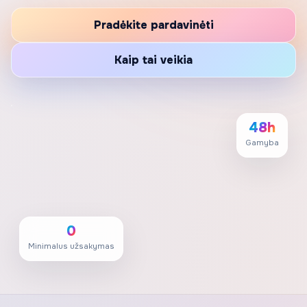
Pradėkite pardavinėti
Kaip tai veikia
48h
Gamyba
0
Minimalus užsakymas