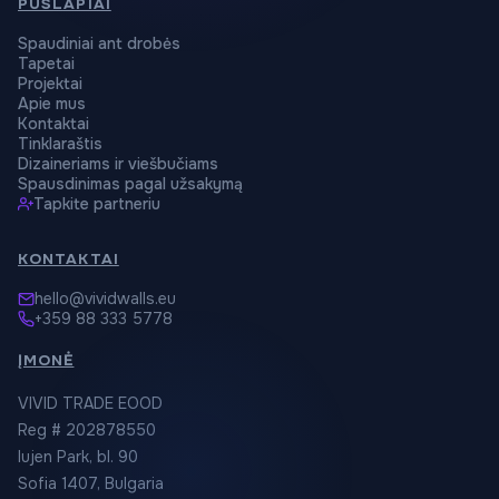
PUSLAPIAI
Spaudiniai ant drobės
Tapetai
Projektai
Apie mus
Kontaktai
Tinklaraštis
Dizaineriams ir viešbučiams
Spausdinimas pagal užsakymą
Tapkite partneriu
KONTAKTAI
hello@vividwalls.eu
+359 88 333 5778
ĮMONĖ
VIVID TRADE EOOD
Reg # 202878550
Iujen Park, bl. 90
Sofia 1407, Bulgaria