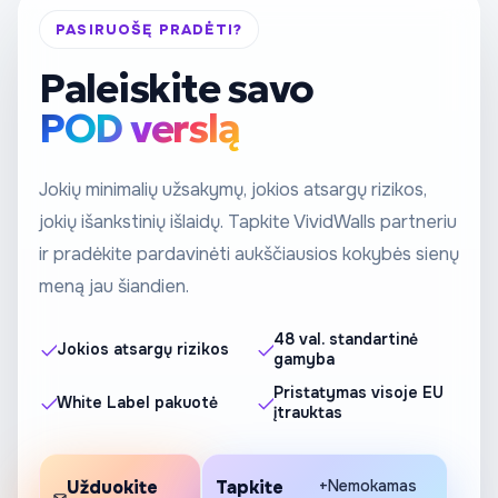
PASIRUOŠĘ PRADĖTI?
Paleiskite savo
POD verslą
Jokių minimalių užsakymų, jokios atsargų rizikos,
jokių išankstinių išlaidų. Tapkite VividWalls partneriu
ir pradėkite pardavinėti aukščiausios kokybės sienų
meną jau šiandien.
48 val. standartinė
Jokios atsargų rizikos
gamyba
Pristatymas visoje EU
White Label pakuotė
įtrauktas
Užduokite
Tapkite
+Nemokamas