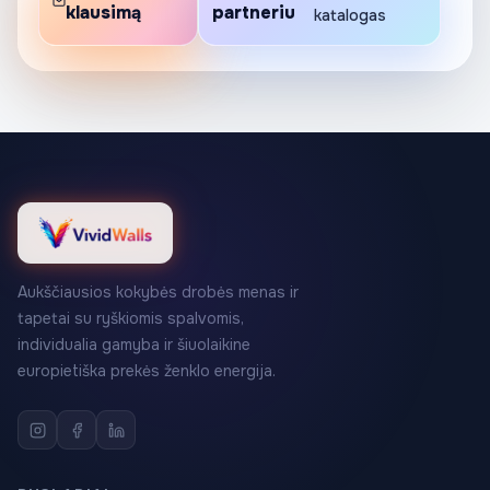
klausimą
partneriu
katalogas
Aukščiausios kokybės drobės menas ir
tapetai su ryškiomis spalvomis,
individualia gamyba ir šiuolaikine
europietiška prekės ženklo energija.