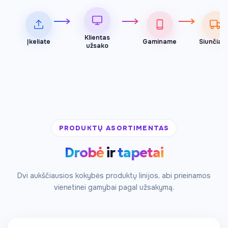
Klientas
Įkeliate
Gaminame
Siunčiam
užsako
PRODUKTŲ ASORTIMENTAS
Drobė
ir
tapetai
Nuo 60 €
Dvi aukščiausios kokybės produktų linijos, abi prieinamos
vienetinei gamybai pagal užsakymą.
/m²