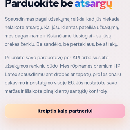
Parduokite be
atsargų
Spausdinimas pagal užsakymą reiškia, kad jūs niekada
nelaikote atsargų. Kai jūsų klientas pateikia užsakymą,
mes pagaminame ir išsiunčiame tiesiogiai - su jūsų
prekės ženklu. Be sandėlio, be pertekliaus, be atliekų.
Prijunkite savo parduotuvę per API arba siųskite
užsakymus rankiniu būdu. Mes rūpinamės premium HP
Latex spausdinimu ant drobės ar tapetų, profesionaliu
pakavimu ir pristatymu visoje EU. Jūs nustatote savo
maržas ir išlaikote pilną klientų santykių kontrolę.
Kreiptis kaip partneriui