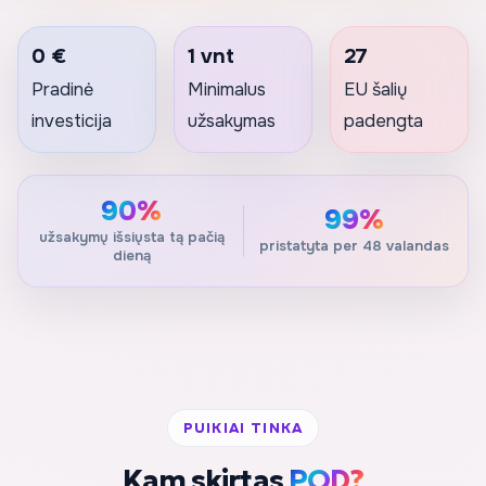
0 €
1 vnt
27
Pradinė
Minimalus
EU šalių
investicija
užsakymas
padengta
90%
99%
užsakymų išsiųsta tą pačią
pristatyta per 48 valandas
dieną
PUIKIAI TINKA
Kam skirtas
POD?