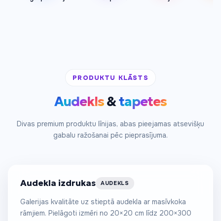
PRODUKTU KLĀSTS
Audekls
&
tapetes
No €60
Divas premium produktu līnijas, abas pieejamas atsevišķu
gabalu ražošanai pēc pieprasījuma.
/m²
Audekla izdrukas
AUDEKLS
Galerijas kvalitāte uz stieptā audekla ar masīvkoka
rāmjiem. Pielāgoti izmēri no 20×20 cm līdz 200×300