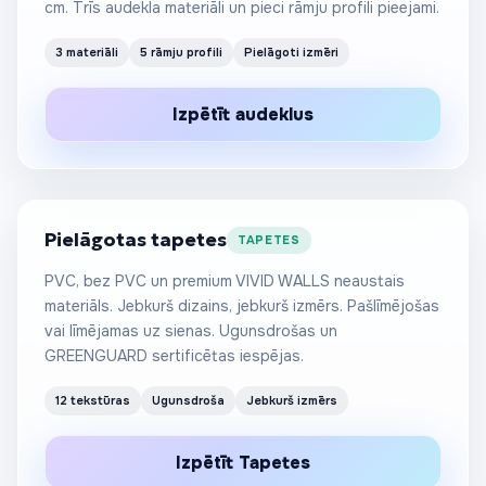
cm. Trīs audekla materiāli un pieci rāmju profili pieejami.
3 materiāli
5 rāmju profili
Pielāgoti izmēri
No €25
Izpētīt audeklus
/m²
Pielāgotas tapetes
TAPETES
PVC, bez PVC un premium VIVID WALLS neaustais
materiāls. Jebkurš dizains, jebkurš izmērs. Pašlīmējošas
vai līmējamas uz sienas. Ugunsdrošas un
GREENGUARD sertificētas iespējas.
12 tekstūras
Ugunsdroša
Jebkurš izmērs
Izpētīt Tapetes