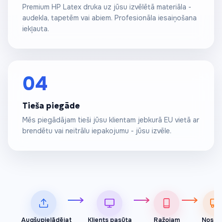
Premium HP Latex druka uz jūsu izvēlētā materiāla -
audekla, tapetēm vai abiem. Profesionāla iesaiņošana
iekļauta.
04
Tieša piegāde
Mēs piegādājam tieši jūsu klientam jebkurā EU vietā ar
brendētu vai neitrālu iepakojumu - jūsu izvēle.
Augšupielādējat
Klients pasūta
Ražojam
Nosūt