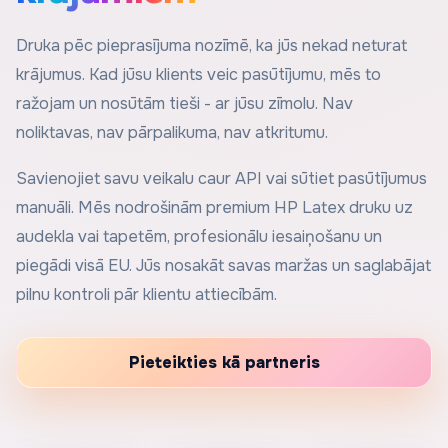
Druka pēc pieprasījuma nozīmē, ka jūs nekad neturat
krājumus. Kad jūsu klients veic pasūtījumu, mēs to
ražojam un nosūtām tieši - ar jūsu zīmolu. Nav
noliktavas, nav pārpalikuma, nav atkritumu.
Savienojiet savu veikalu caur API vai sūtiet pasūtījumus
manuāli. Mēs nodrošinām premium HP Latex druku uz
audekla vai tapetēm, profesionālu iesaiņošanu un
piegādi visā EU. Jūs nosakāt savas maržas un saglabājat
pilnu kontroli pār klientu attiecībām.
Pieteikties kā partneris