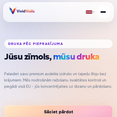
DRUKA PĒC PIEPRASĪJUMA
Jūsu zīmols,
mūsu druka
Palaidiet savu premium audekla izdruku un tapešu līniju bez
krājumiem. Mēs nodrošinām ražošanu, kvalitātes kontroli un
piegādi visā EU - jūs koncentrējaties uz dizainu un pārdošanu.
Sāciet pārdot