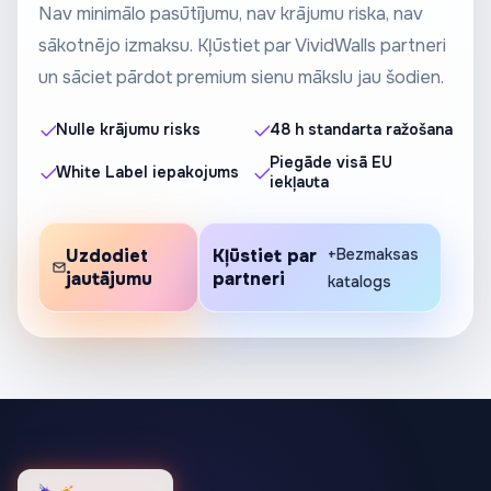
Nav minimālo pasūtījumu, nav krājumu riska, nav
sākotnējo izmaksu. Kļūstiet par VividWalls partneri
un sāciet pārdot premium sienu mākslu jau šodien.
Nulle krājumu risks
48 h standarta ražošana
Piegāde visā EU
White Label iepakojums
iekļauta
Uzdodiet
Kļūstiet par
+Bezmaksas
jautājumu
partneri
katalogs