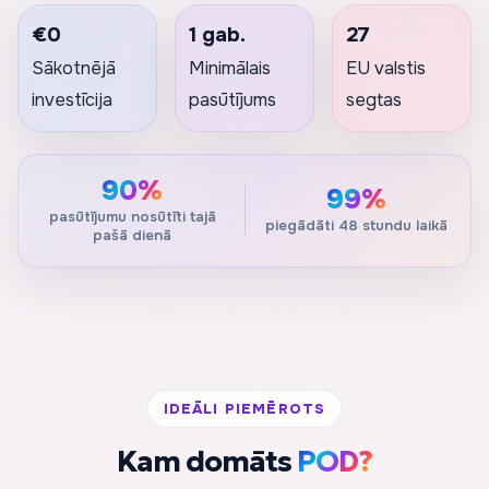
€0
1 gab.
27
Sākotnējā
Minimālais
EU valstis
investīcija
pasūtījums
segtas
90%
99%
pasūtījumu nosūtīti tajā
piegādāti 48 stundu laikā
pašā dienā
IDEĀLI PIEMĒROTS
Kam domāts
POD?