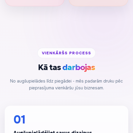
VIENKĀRŠS PROCESS
Kā tas
darbojas
No augšupielādes līdz piegādei - mēs padarām druku pēc
pieprasījuma vienkāršu jūsu biznesam.
01
Augšupielādējiet savus dizainus