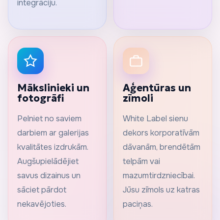
integrāciju.
Mākslinieki un
Aģentūras un
fotogrāfi
zīmoli
Pelniet no saviem
White Label sienu
darbiem ar galerijas
dekors korporatīvām
kvalitātes izdrukām.
dāvanām, brendētām
Augšupielādējiet
telpām vai
savus dizainus un
mazumtirdzniecībai.
sāciet pārdot
Jūsu zīmols uz katras
nekavējoties.
paciņas.