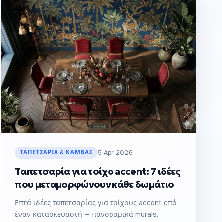
ΤΑΠΕΤΣΑΡΊΑ & ΚΑΜΒΆΣ
5 Apr 2026
Ταπετσαρία για τοίχο accent: 7 ιδέες
που μεταμορφώνουν κάθε δωμάτιο
Επτά ιδέες ταπετσαρίας για τοίχους accent από
έναν κατασκευαστή — πανοραμικά murals,