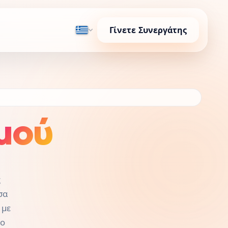
Γίνετε Συνεργάτης
μού
ς
σα
 με
γο