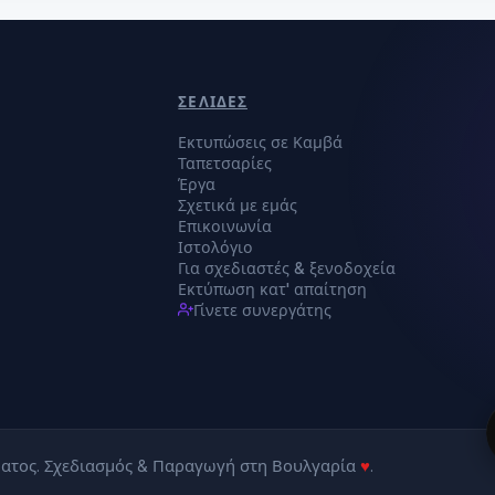
ΣΕΛΊΔΕΣ
Εκτυπώσεις σε Καμβά
Ταπετσαρίες
Έργα
Σχετικά με εμάς
Επικοινωνία
Ιστολόγιο
Για σχεδιαστές & ξενοδοχεία
Εκτύπωση κατ' απαίτηση
Γίνετε συνεργάτης
ματος. Σχεδιασμός & Παραγωγή στη Βουλγαρία
♥
.