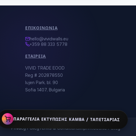
ΕΠΙΚΟΙΝΩΝΊΑ
hello@vividwalls.eu
+359 88 333 5778
ΕΤΑΙΡΕΊΑ
VIVID TRADE EOOD
Reg # 202878550
Iujen Park, bl. 90
Sofia 1407, Bulgaria
ΠΑΡΑΓΓΕΛΊΑ ΕΚΤΎΠΩΣΗΣ ΚΑΜΒΆ / ΤΑΠΕΤΣΑΡΊΑΣ
Privacy Policy
Terms & Conditions
Imprint
Cookie Policy