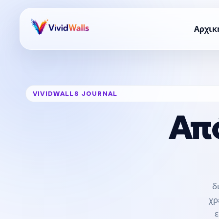
Αρχικ
VIVIDWALLS JOURNAL
Απ
δ
χρ
ε