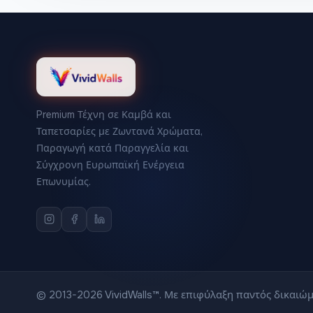
Premium Τέχνη σε Καμβά και
Ταπετσαρίες με Ζωντανά Χρώματα,
Παραγωγή κατά Παραγγελία και
Σύγχρονη Ευρωπαϊκή Ενέργεια
Επωνυμίας.
© 2013-2026 VividWalls™. Με επιφύλαξη παντός δικαιώ