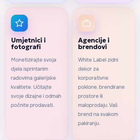
Umjetnici i
Agencije i
fotografi
brendovi
Monetizirajte svoja
White Label zidni
djela isprintanim
dekor za
radovima galerijske
korporativne
kvalitete. Učitajte
poklone, brendirane
svoje dizajne i odmah
prostore ili
počnite prodavati.
maloprodaju. Vaš
brend na svakom
pakiranju.