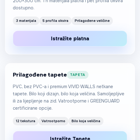
200×300 cm. Tri materijala platna i pet profila okvira
dostupno.
3 materijala
5 profila okvira
Prilagođene veličine
Od 25 €
Istražite platna
/m²
Prilagođene tapete
TAPETA
PVC, bez PVC-a i premium VIVID WALLS netkane
tapete. Bilo koji dizajn, bilo koja veličina. Samoljepljive
ili za lijepljenje na zid. Vatrootporne i GREENGUARD
certificirane opcije.
12 tekstura
Vatrootporno
Bilo koja veličina
Istražite Tapete