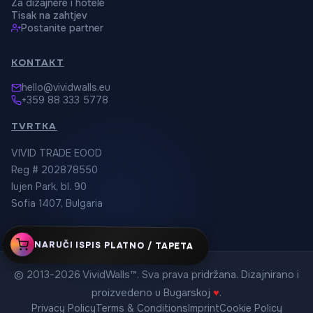
Za dizajnere i hotele
Tisak na zahtjev
Postanite partner
KONTAKT
hello@vividwalls.eu
+359 88 333 5778
TVRTKA
VIVID TRADE EOOD
Reg # 202878550
Iujen Park, bl. 90
Sofia 1407, Bulgaria
NARUČI ISPIS PLATNO / TAPETA
© 2013-2026 VividWalls™. Sva prava pridržana. Dizajnirano i
proizvedeno u Bugarskoj
♥
.
Privacy Policy
Terms & Conditions
Imprint
Cookie Policy