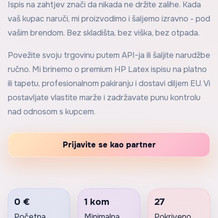
Ispis na zahtjev znači da nikada ne držite zalihe. Kada
vaš kupac naruči, mi proizvodimo i šaljemo izravno - pod
vašim brendom. Bez skladišta, bez viška, bez otpada.
Povežite svoju trgovinu putem API-ja ili šaljite narudžbe
ručno. Mi brinemo o premium HP Latex ispisu na platno
ili tapetu, profesionalnom pakiranju i dostavi diljem EU. Vi
postavljate vlastite marže i zadržavate punu kontrolu
nad odnosom s kupcem.
Prijavite se kao partner
0 €
1 kom
27
Početna
Minimalna
Pokriveno