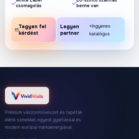
White Label
EU-szintű szállítás
csomagolás
benne van
Tegyen fel
Legyen
+Ingyenes
kérdést
partner
katalógus
Prémium vászonművészet és tapéták
élénk színekkel, egyedi gyártással és
modern európai márkaenergiával.