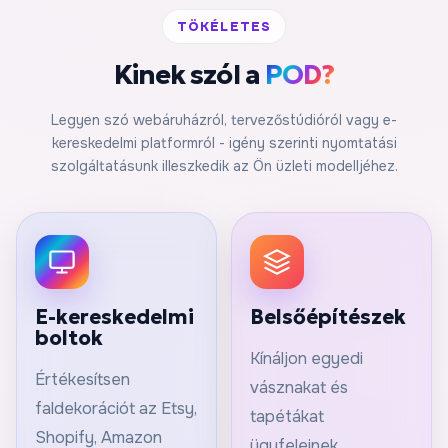
TÖKÉLETES
Kinek szól a
POD?
Legyen szó webáruházról, tervezőstúdióról vagy e-
kereskedelmi platformról - igény szerinti nyomtatási
szolgáltatásunk illeszkedik az Ön üzleti modelljéhez.
E-kereskedelmi
Belsőépítészek
boltok
Kínáljon egyedi
Értékesítsen
vásznakat és
faldekorációt az Etsy,
tapétákat
Shopify, Amazon
ügyfeleinek