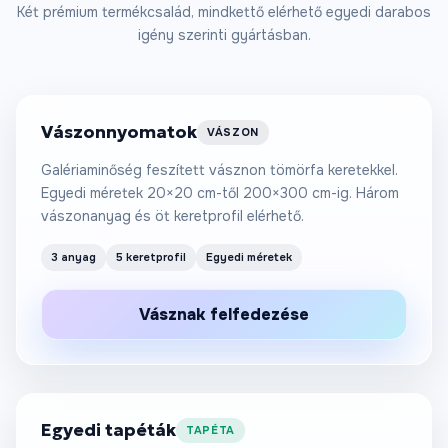
60 €-tól
Két prémium termékcsalád, mindkettő elérhető egyedi darabos
igény szerinti gyártásban.
/m²
Vászonnyomatok
VÁSZON
Galériaminőség feszített vásznon tömörfa keretekkel.
Egyedi méretek 20×20 cm-től 200×300 cm-ig. Három
vászonanyag és öt keretprofil elérhető.
3 anyag
5 keretprofil
Egyedi méretek
25 €-tól
Vásznak felfedezése
/m²
Egyedi tapéták
TAPÉTA