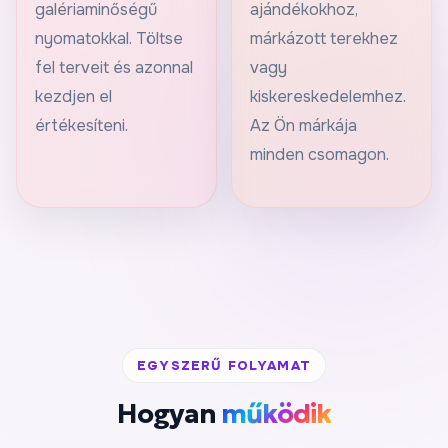
galériaminőségű
ajándékokhoz,
nyomatokkal. Töltse
márkázott terekhez
fel terveit és azonnal
vagy
kezdjen el
kiskereskedelemhez.
értékesíteni.
Az Ön márkája
minden csomagon.
EGYSZERŰ FOLYAMAT
Hogyan
működik