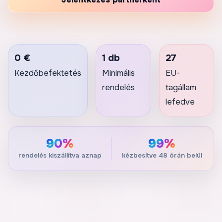
0 €
1 db
27
Kezdőbefektetés
Minimális
EU-
rendelés
tagállam
lefedve
90%
99%
rendelés kiszállítva aznap
kézbesítve 48 órán belül