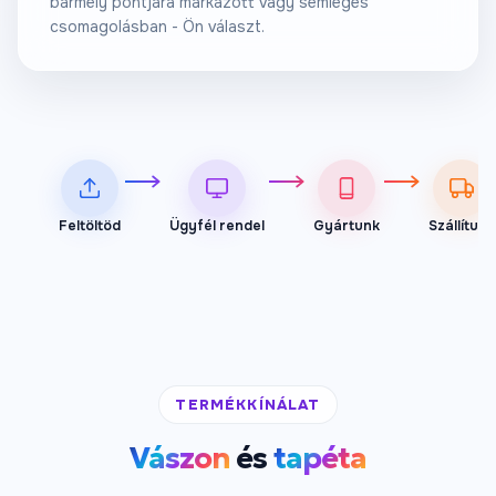
bármely pontjára márkázott vagy semleges
csomagolásban - Ön választ.
Feltöltöd
Ügyfél rendel
Gyártunk
Szállítunk
TERMÉKKÍNÁLAT
Vászon
és
tapéta