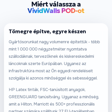
Miért válassza a
VividWalls POD-ot
Tömegre építve, egyre készen
Gyártósorunkat nagy volumenre építettük - több
mint 1 000 000 négyzetméter nyomtatva
szállodáknak, tervezőknek és kiskereskedelmi
láncoknak szerte Európában. Ugyanez az
infrastruktúra most az Ön egyedi rendeléseit
szolgálja ki azonos minőséggel és sebességgel.
HP Latex tinták, FSC-tanúsított anyagok,
GREENGUARD tanúsítvány. Ugyanaz a minőség,
amit a Hilton, Marriott és 500+ professzionális
partner számára szállítunk 27 EU-tagállamban.