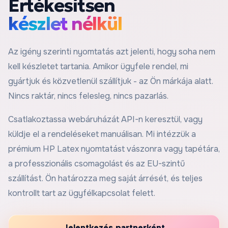
Értékesítsen
készlet nélkül
Az igény szerinti nyomtatás azt jelenti, hogy soha nem
kell készletet tartania. Amikor ügyfele rendel, mi
gyártjuk és közvetlenül szállítjuk - az Ön márkája alatt.
Nincs raktár, nincs felesleg, nincs pazarlás.
Csatlakoztassa webáruházát API-n keresztül, vagy
küldje el a rendeléseket manuálisan. Mi intézzük a
prémium HP Latex nyomtatást vászonra vagy tapétára,
a professzionális csomagolást és az EU-szintű
szállítást. Ön határozza meg saját árrését, és teljes
kontrollt tart az ügyfélkapcsolat felett.
Jelentkezés partnerként