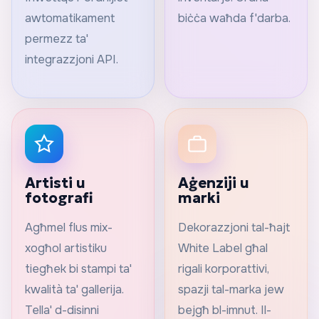
awtomatikament
biċċa waħda f'darba.
permezz ta'
integrazzjoni API.
Artisti u
Aġenziji u
fotografi
marki
Agħmel flus mix-
Dekorazzjoni tal-ħajt
xogħol artistiku
White Label għal
tiegħek bi stampi ta'
rigali korporattivi,
kwalità ta' gallerija.
spazji tal-marka jew
Tella' d-disinni
bejgħ bl-imnut. Il-