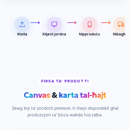
Ittella
Klijent jordna
Nipproduċu
Nibagħtu
FIRXA TA' PRODOTTI
Canvas
&
karta tal-ħajt
Minn €60
Żewġ linji ta' prodotti premium, it-tnejn disponibbli għal
produzzjoni ta' biċċa waħda fuq talba.
/m²