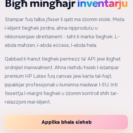
Bigħ mingħajr
inventarju
Stampar fuq talba jfisser li qatt ma żżomm stokk. Meta
l-klijent tiegħek jordna, aħna nipproduċu u
nikkonsenjaw direttament - taħt il-marka tiegħek. L-
ebda maħżen, l-ebda eċċess, l-ebda ħela.
Qabbad il-ħanut tiegħek permezz ta' API jew ibgħat
ordnijiet manwalment. Aħna nieħdu ħsieb l-istampar
premium HP Latex fuq canvas jew karta tal-ħajt,
ippakkjar professjonali u kunsinna madwar l-EU. Inti
tissettja l-marġni tiegħek u żżomm kontroll sħiħ tar-
relazzjoni mal-klijent.
Applika bħala sieħeb