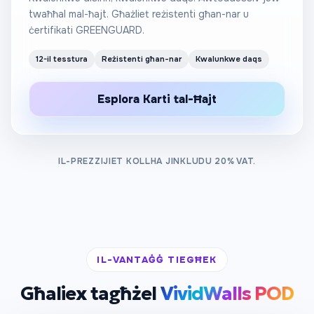
twaħħal mal-ħajt. Għażliet reżistenti għan-nar u
ċertifikati GREENGUARD.
12-il tesstura
Reżistenti għan-nar
Kwalunkwe daqs
Esplora Karti tal-Ħajt
IL-PREZZIJIET KOLLHA JINKLUDU 20% VAT.
IL-VANTAĠĠ TIEGĦEK
Għaliex tagħżel
VividWalls POD