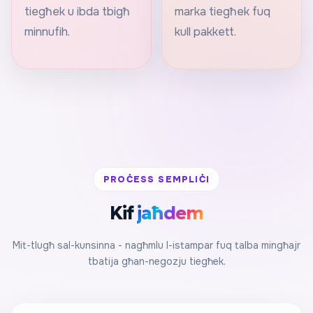
tiegħek u ibda tbigħ
marka tiegħek fuq
minnufih.
kull pakkett.
PROĊESS SEMPLIĊI
Kif
jaħdem
Mit-tlugħ sal-kunsinna - nagħmlu l-istampar fuq talba mingħajr
tbatija għan-negozju tiegħek.