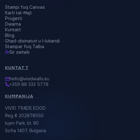
Stampi fuq Canvas
Karti tal-Ħajt
Proġetti
Dwarna
Kuntatt
Blog
Għad-disinaturi u l-lukandi
Stampar fuq Talba
Sir sieħeb
KUNTATT
hello@vividwalls.eu
+359 88 333 5778
KUMPANIJA
VIVID TRADE EOOD
Reg # 202878550
Iujen Park, bl. 90
Sofia 1407, Bulgaria