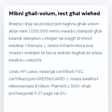
Mibni għall-volum, lest għal wieħed
Bnejna l-linja tal-produzzjoni tagħna għall-volum -
aktar minn 1,000,000 metru kwadru stampati għal
lukandi, disinjaturi u ktejjen tal-bejgħ bl-imnut
madwar l-Ewropa. L-istess infrastruttura issa
tmexxi l-ordnijiet ta' biċċa waħda tiegħek bl-istess
kwalità u veloċità.
Linek HP Latex, materjali ċertifikati FSC,
ċertifikazzjoni GREENGUARD. L-istess kwalità li
nikkonsenjaw lil Hilton, Marriott u 500+ sħab
professjonali fi 27 pajjiż tal-EU.