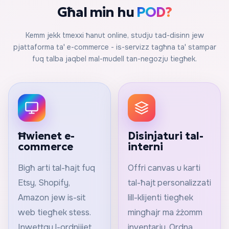
Għal min hu
POD?
Kemm jekk tmexxi ħanut online, studju tad-disinn jew
pjattaforma ta' e-commerce - is-servizz tagħna ta' stampar
fuq talba jaqbel mal-mudell tan-negozju tiegħek.
Ħwienet e-
Disinjaturi tal-
commerce
interni
Bigħ arti tal-ħajt fuq
Offri canvas u karti
Etsy, Shopify,
tal-ħajt personalizzati
Amazon jew is-sit
lill-klijenti tiegħek
web tiegħek stess.
mingħajr ma żżomm
Inwettqu l-ordnijiet
inventarju. Ordna