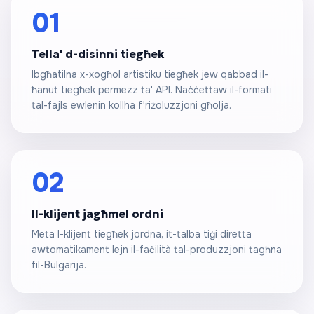
01
Tella' d-disinni tiegħek
Ibgħatilna x-xogħol artistiku tiegħek jew qabbad il-
ħanut tiegħek permezz ta' API. Naċċettaw il-formati
tal-fajls ewlenin kollha f'riżoluzzjoni għolja.
02
Il-klijent jagħmel ordni
Meta l-klijent tiegħek jordna, it-talba tiġi diretta
awtomatikament lejn il-faċilità tal-produzzjoni tagħna
fil-Bulgarija.