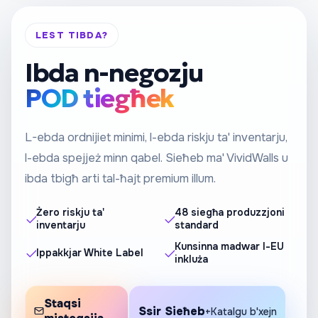
LEST TIBDA?
Ibda n-negozju
POD tiegħek
L-ebda ordnijiet minimi, l-ebda riskju ta' inventarju,
l-ebda spejjeż minn qabel. Sieħeb ma' VividWalls u
ibda tbigħ arti tal-ħajt premium illum.
Żero riskju ta'
48 siegħa produzzjoni
inventarju
standard
Kunsinna madwar l-EU
Ippakkjar White Label
inkluża
Staqsi
Ssir Sieħeb
+Katalgu b'xejn