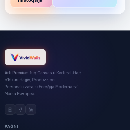
mistoqsija
Arti Premium fuq Canvas u Karti tal-Ħajt
b'Kuluri Ħajjin, Produzzjoni
Personalizzata, u Enerġija Moderna ta'
Marka Ewropea.
PAĠNI