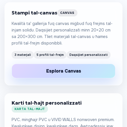
Stampi tal-canvas
CANVAS
Kwalità ta' gallerija fuq canvas miġbud fuq frejms tal-
injam solidu. Daqsijiet personalizzati minn 20×20 cm
sa 200×300 cm. Tliet materjali tal-canvas u ħames
profili tal-frejm disponibbli.
3 materjali
5 profili tal-frejm
Daqsijiet personalizzati
Minn €25
Esplora Canvas
/m²
Karti tal-ħajt personalizzati
KARTA TAL-ĦAJT
PVC, mingħajr PVC u VIVID WALLS nonwoven premium.
Kwalunkwe disinn, kwalunkwe daqs. Awtoadessiv jew