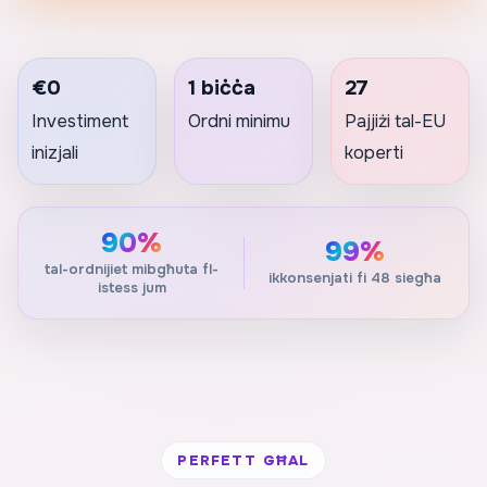
€0
1 biċċa
27
Investiment
Ordni minimu
Pajjiżi tal-EU
inizjali
koperti
90%
99%
tal-ordnijiet mibgħuta fl-
ikkonsenjati fi 48 siegħa
istess jum
PERFETT GĦAL