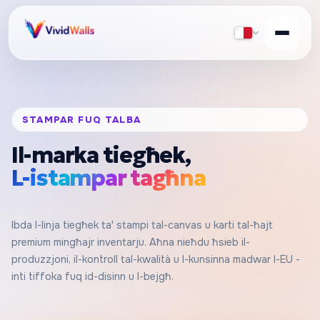
STAMPAR FUQ TALBA
Il-marka tiegħek,
L-istampar tagħna
Ibda l-linja tiegħek ta' stampi tal-canvas u karti tal-ħajt
premium mingħajr inventarju. Aħna nieħdu ħsieb il-
produzzjoni, il-kontroll tal-kwalità u l-kunsinna madwar l-EU -
inti tiffoka fuq id-disinn u l-bejgħ.