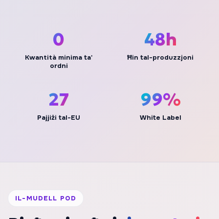
0
48h
Kwantità minima ta'
Ħin tal-produzzjoni
ordni
27
100%
Pajjiżi tal-EU
White Label
IL-MUDELL POD