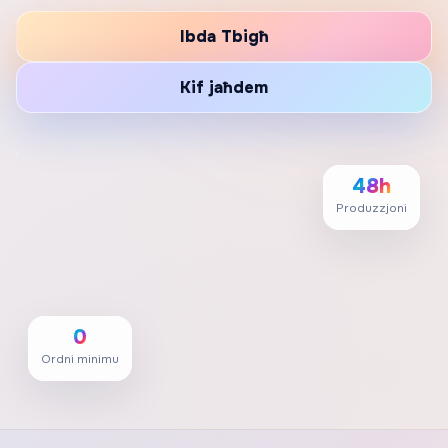
Ibda Tbigħ
Kif jaħdem
48h
Produzzjoni
0
Ordni minimu