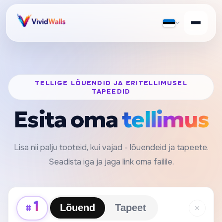
TELLIGE LÕUENDID JA ERITELLIMUSEL
TAPEEDID
Esita oma
tellimus
Lisa nii palju tooteid, kui vajad - lõuendeid ja tapeete.
Seadista iga ja jaga link oma failile.
1
#
Lõuend
Tapeet
✕