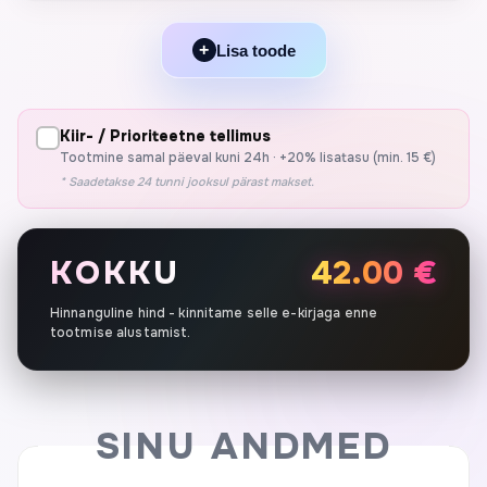
+
Lisa toode
Kiir- / Prioriteetne tellimus
Tootmine samal päeval kuni 24h · +20% lisatasu (min. 15 €)
* Saadetakse 24 tunni jooksul pärast makset.
KOKKU
42.00 €
Hinnanguline hind - kinnitame selle e-kirjaga enne
tootmise alustamist.
SINU ANDMED