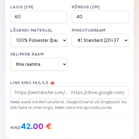
LAIUS (CM)
KÕRGUS (CM)
LÕUENDI MATERJAL
PINGUTUSRAAM
VÄLIMINE RAAM
LINK SINU FAILILE
*
Kleebi avalik link WeTransferist, Google Drive'ist või Dropboxist. Kui
kõik failid on ühes lingis, kleebi sama link iga toote juurde.
42.00 €
HIND