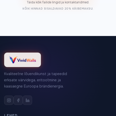
Täida kõik failide lingid ja kontaktandmed.
KÕIK HINNAD SISALDAVAD 20% KÄIBEMAKSU.
Kvaliteetne lõuendikunst ja tapeedid
erksate värvidega, eritootmine ja
kaasaegne Euroopa brändienergia.
LEHED