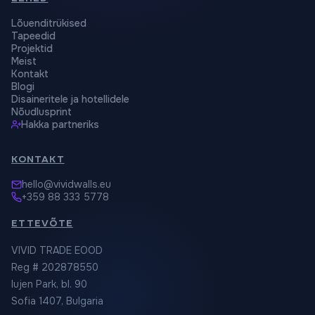
Lõuenditrükised
Tapeedid
Projektid
Meist
Kontakt
Blogi
Disaineritele ja hotellidele
Nõudlusprint
Hakka partneriks
KONTAKT
hello@vividwalls.eu
+359 88 333 5778
ETTEVÕTE
VIVID TRADE EOOD
Reg # 202878550
Iujen Park, bl. 90
Sofia 1407, Bulgaria