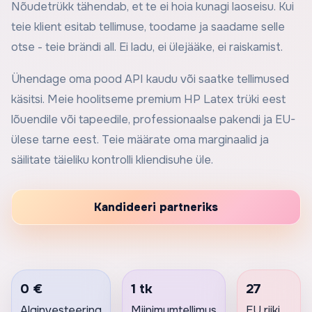
Nõudetrükk tähendab, et te ei hoia kunagi laoseisu. Kui
teie klient esitab tellimuse, toodame ja saadame selle
otse - teie brändi all. Ei ladu, ei ülejääke, ei raiskamist.
Ühendage oma pood API kaudu või saatke tellimused
käsitsi. Meie hoolitseme premium HP Latex trüki eest
lõuendile või tapeedile, professionaalse pakendi ja EU-
ülese tarne eest. Teie määrate oma marginaalid ja
säilitate täieliku kontrolli kliendisuhe üle.
Kandideeri partneriks
0 €
1 tk
27
Alginvesteering
Miinimumtellimus
EU riiki