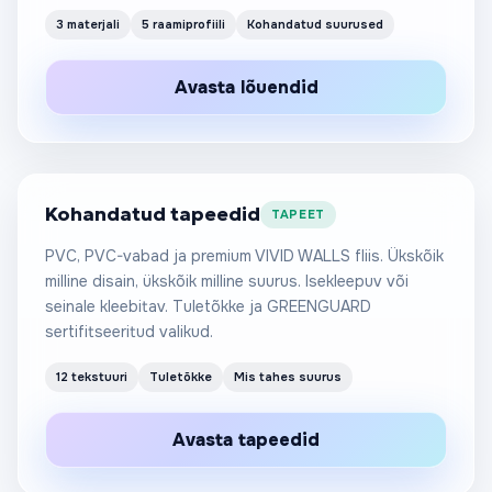
3 materjali
5 raamiprofiili
Kohandatud suurused
Alates 25 €
Avasta lõuendid
/m²
Kohandatud tapeedid
TAPEET
PVC, PVC-vabad ja premium VIVID WALLS fliis. Ükskõik
milline disain, ükskõik milline suurus. Isekleepuv või
seinale kleebitav. Tuletõkke ja GREENGUARD
sertifitseeritud valikud.
12 tekstuuri
Tuletõkke
Mis tahes suurus
Avasta tapeedid