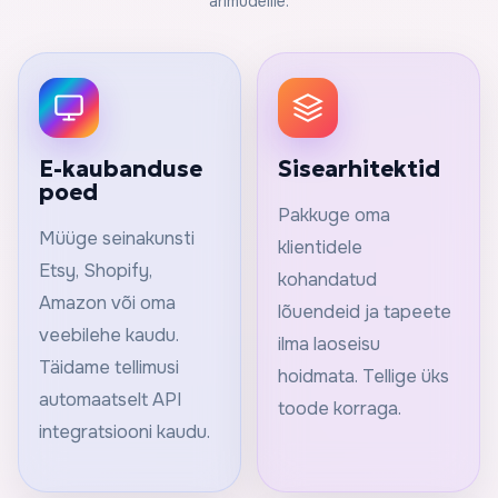
ärimudelile.
E-kaubanduse
Sisearhitektid
poed
Pakkuge oma
Müüge seinakunsti
klientidele
Etsy, Shopify,
kohandatud
Amazon või oma
lõuendeid ja tapeete
veebilehe kaudu.
ilma laoseisu
Täidame tellimusi
hoidmata. Tellige üks
automaatselt API
toode korraga.
integratsiooni kaudu.