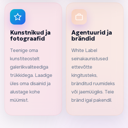
Kunstnikud ja
Agentuurid ja
fotograafid
brändid
Teenige oma
White Label
kunstiteostelt
seinakaunistused
galeriikvaliteediga
ettevõtte
trükkidega. Laadige
kingitusteks,
üles oma disainid ja
bränditud ruumideks
alustage kohe
või jaemüügiks. Teie
müümist.
bränd igal pakendil.