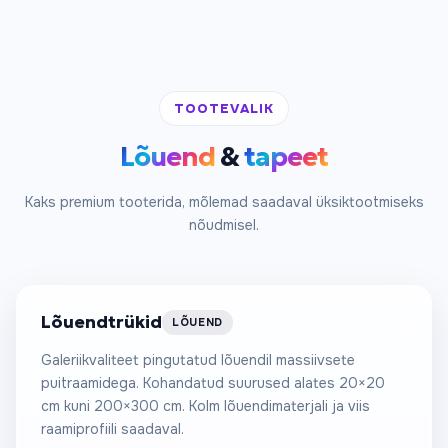
TOOTEVALIK
Lõuend
&
tapeet
Alates 60 €
Kaks premium tooterida, mõlemad saadaval üksiktootmiseks
nõudmisel.
/m²
Lõuendtrükid
LÕUEND
Galeriikvaliteet pingutatud lõuendil massiivsete
puitraamidega. Kohandatud suurused alates 20×20
cm kuni 200×300 cm. Kolm lõuendimaterjali ja viis
raamiprofiili saadaval.