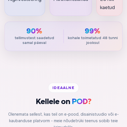
kaetud
90%
99%
tellimustest saadetud
kohale toimetatud 48 tunni
samal päeval
jooksul
IDEAALNE
Kellele on
POD?
Olenemata sellest, kas teil on e-pood, disainistuudio või e-
kaubanduse platvorm - meie nõudetrüki teenus sobib teie