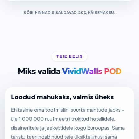
KÕIK HINNAD SISALDAVAD 20% KÄIBEMAKSU.
TEIE EELIS
Miks valida
VividWalls POD
Loodud mahukaks, valmis üheks
Ehitasime oma tootmisliini suurte mahtude jaoks -
üle 1 000 000 ruutmeetri trükitud hotellidele,
disaineritele ja jaekettidele kogu Euroopas. Sama
taristu teenindab nüüd teie üksiktellimusi sama