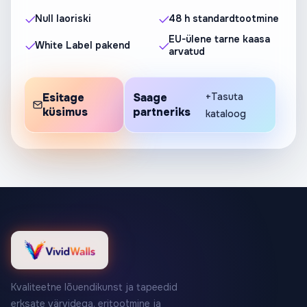
Null laoriski
48 h standardtootmine
EU-ülene tarne kaasa
White Label pakend
arvatud
Esitage
Saage
+Tasuta
küsimus
partneriks
kataloog
Kvaliteetne lõuendikunst ja tapeedid
erksate värvidega, eritootmine ja