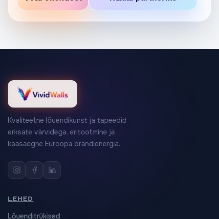
Kvaliteetne lõuendikunst ja tapeedid
erksate värvidega, eritootmine ja
kaasaegne Euroopa brändienergia.
LEHED
Lõuenditrükised