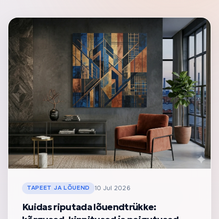
TAPEET JA LÕUEND
10 Jul 2026
Kuidas riputada lõuendtrükke: