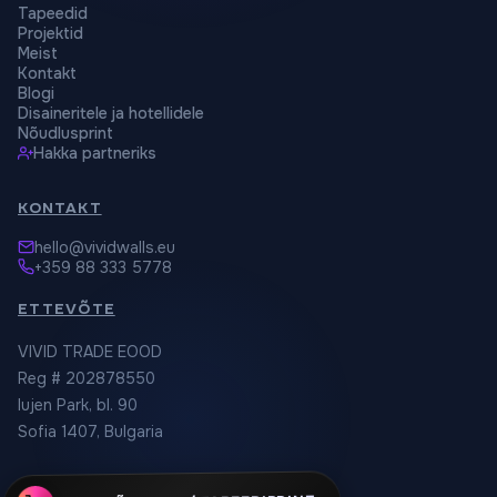
Tapeedid
Projektid
Meist
Kontakt
Blogi
Disaineritele ja hotellidele
Nõudlusprint
Hakka partneriks
KONTAKT
hello@vividwalls.eu
+359 88 333 5778
ETTEVÕTE
VIVID TRADE EOOD
Reg # 202878550
Iujen Park, bl. 90
Sofia 1407, Bulgaria
TELLI LÕUENDI- / TAPEEDIPRINT