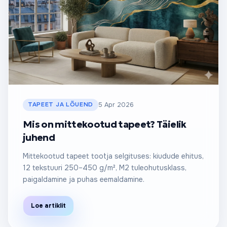
TAPEET JA LÕUEND
5 Apr 2026
Mis on mittekootud tapeet? Täielik
juhend
Mittekootud tapeet tootja selgituses: kiudude ehitus,
12 tekstuuri 250–450 g/m², M2 tuleohutusklass,
paigaldamine ja puhas eemaldamine.
Loe artiklit