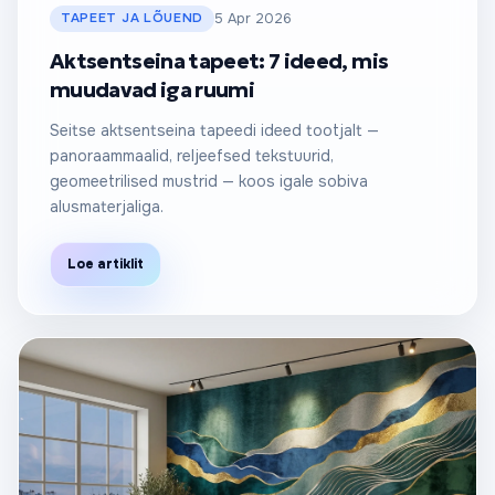
TAPEET JA LÕUEND
5 Apr 2026
Aktsentseina tapeet: 7 ideed, mis
muudavad iga ruumi
Seitse aktsentseina tapeedi ideed tootjalt —
panoraammaalid, reljeefsed tekstuurid,
geomeetrilised mustrid — koos igale sobiva
alusmaterjaliga.
Loe artiklit