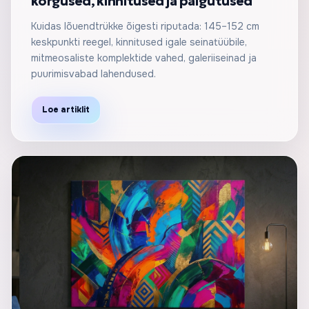
kõrgused, kinnitused ja paigutused
Kuidas lõuendtrükke õigesti riputada: 145–152 cm
keskpunkti reegel, kinnitused igale seinatüübile,
mitmeosaliste komplektide vahed, galeriiseinad ja
puurimisvabad lahendused.
Loe artiklit