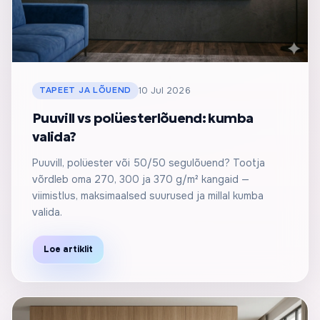
TAPEET JA LÕUEND
10 Jul 2026
Puuvill vs polüesterlõuend: kumba
valida?
Puuvill, polüester või 50/50 segulõuend? Tootja
võrdleb oma 270, 300 ja 370 g/m² kangaid —
viimistlus, maksimaalsed suurused ja millal kumba
valida.
Loe artiklit