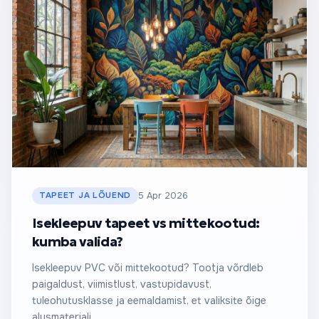
TAPEET JA LÕUEND
5 Apr 2026
Isekleepuv tapeet vs mittekootud:
kumba valida?
Isekleepuv PVC või mittekootud? Tootja võrdleb
paigaldust, viimistlust, vastupidavust,
tuleohutusklasse ja eemaldamist, et valiksite õige
alusmaterjali.