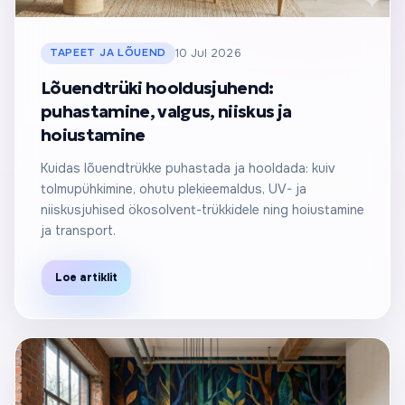
TAPEET JA LÕUEND
10 Jul 2026
Lõuendtrüki hooldusjuhend:
puhastamine, valgus, niiskus ja
hoiustamine
Kuidas lõuendtrükke puhastada ja hooldada: kuiv
tolmupühkimine, ohutu plekieemaldus, UV- ja
niiskusjuhised ökosolvent-trükkidele ning hoiustamine
ja transport.
Loe artiklit