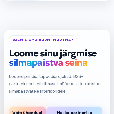
VALMIS OMA RUUMI MUUTMA?
Loome sinu järgmise
silmapaistva seina
Lõuendiprindid, tapeediprojektid, B2B-
partnerlused, eritellimusel mõõdud ja tootmistugi
silmapaistvatele interjööridele.
Võta ühendust
Hakka partneriks