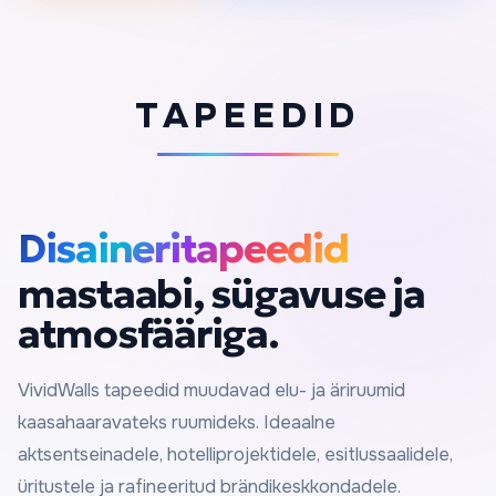
TAPEEDID
Disaineritapeedid
mastaabi, sügavuse ja
atmosfääriga.
VividWalls tapeedid muudavad elu- ja äriruumid
kaasahaaravateks ruumideks. Ideaalne
aktsentseinadele, hotelliprojektidele, esitlussaalidele,
üritustele ja rafineeritud brändikeskkondadele.