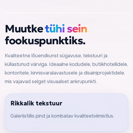
Muutke
tühi sein
fookuspunktiks.
Kvaliteetne lõuendkunst sügavuse, tekstuuri ja
küllastunud värviga. Ideaalne kodudele, butiikhotellidele,
kontoritele, kinnisvaralavastusele ja disainiprojektidele,
mis vajavad selget visuaalset ankrupunkti.
Rikkalik tekstuur
Galeriistiilis pind ja kombatav kvaliteetviimistlus.