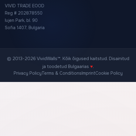
VIVID TRADE EOOD
Reg # 202878550
Iujen Park, bl. 90
Sofia 1407, Bulgaria
© 2013-2026 VividWalls™. Kõik õigused kaitstud. Disainitud
ja toodetud Bulgaarias
♥
.
Privacy Policy
Terms & Conditions
Imprint
Cookie Policy