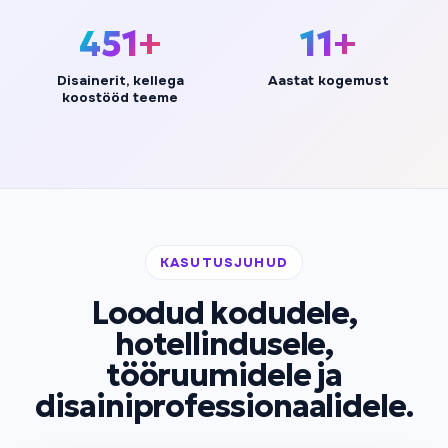
499+
12+
Disainerit, kellega
Aastat kogemust
koostööd teeme
KASUTUSJUHUD
Loodud kodudele,
hotellindusele,
tööruumidele ja
disainiprofessionaalidele.