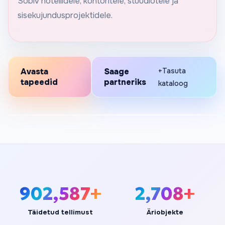
Sobiv hotellidele, kontoritele, stuudiotele ja
sisekujundusprojektidele.
Avasta
Saage
+Tasuta
tapeedid
partneriks
kataloog
998,696+
2,996+
Täidetud tellimust
Äriobjekte