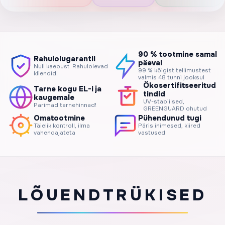
90 % tootmine samal
Rahulolugarantii
päeval
Null kaebust. Rahulolevad
99 % kõigist tellimustest
kliendid.
valmis 48 tunni jooksul
Ökosertifitseeritud
Tarne kogu EL-i ja
tindid
kaugemale
UV-stabiilsed,
Parimad tarnehinnad!
GREENGUARD ohutud
Omatootmine
Pühendunud tugi
Täielik kontroll, ilma
Päris inimesed, kiired
vahendajateta
vastused
LÕUENDTRÜKISED