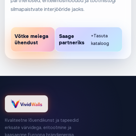
partnerlused, eritellimusmõõdud ja tootmistugi
silmapaistvate interjööride jaoks.
Võtke meiega
Saage
+Tasuta
ühendust
partneriks
kataloog
Kvaliteetne lõuendikunst ja tapeedid
erksate värvidega, eritootmine ja
kaasaegne Euroopa brändienergia.