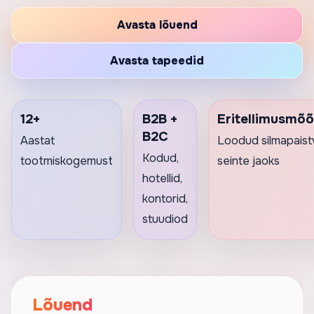
Avasta lõuend
Avasta tapeedid
12+
B2B +
Eritellimusmõ
B2C
Aastat
Loodud silmapaist
Kodud,
tootmiskogemust
seinte jaoks
hotellid,
kontorid,
stuudiod
Lõuend