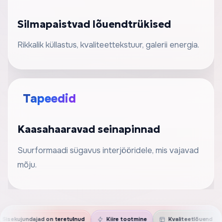
Silmapaistvad lõuendtrükised
Rikkalik küllastus, kvaliteettekstuur, galerii energia.
Tapeedid
Kaasahaaravad seinapinnad
Suurformaadi sügavus interjööridele, mis vajavad
mõju.
ad on teretulnud
Kiire tootmine
Kvaliteetlõuend
Päris inim