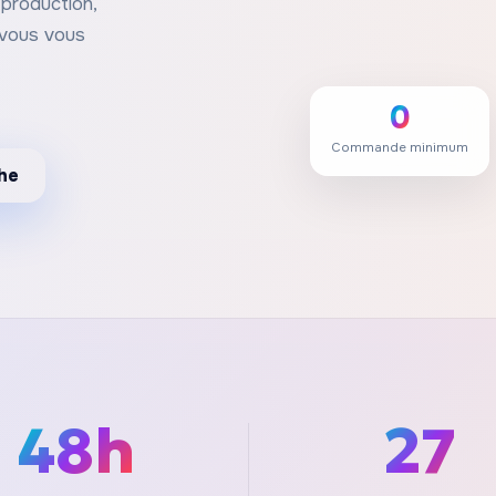
production,
- vous vous
0
Commande minimum
he
48h
27