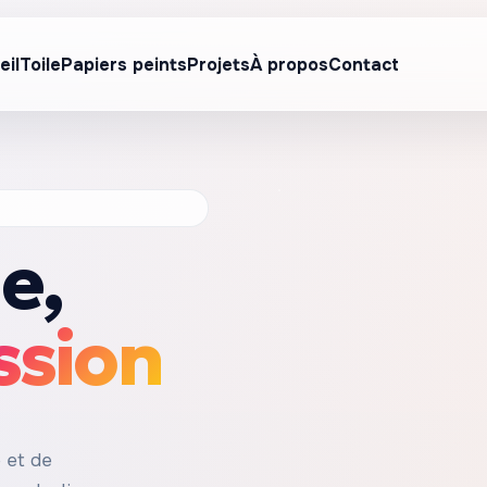
eil
Toile
Papiers peints
Projets
À propos
Contact
e,
ssion
 et de