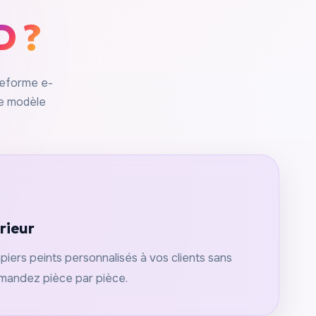
D ?
teforme e-
re modèle
rieur
piers peints personnalisés à vos clients sans
mmandez pièce par pièce.