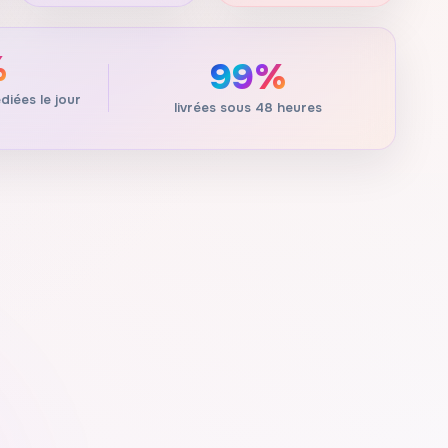
%
99%
iées le jour
livrées sous 48 heures