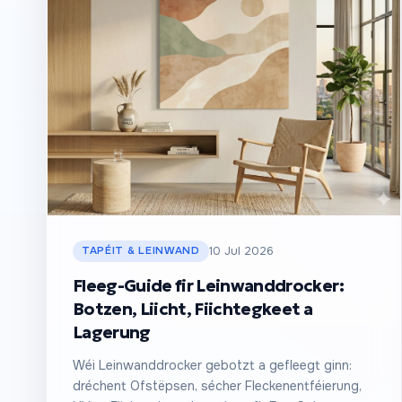
TAPÉIT & LEINWAND
10 Jul 2026
Fleeg-Guide fir Leinwanddrocker:
Botzen, Liicht, Fiichtegkeet a
Lagerung
Wéi Leinwanddrocker gebotzt a gefleegt ginn:
dréchent Ofstëpsen, sécher Fleckenentféierung,