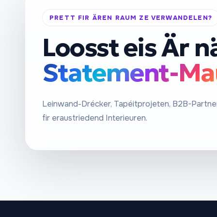
PRETT FIR ÄREN RAUM ZE VERWANDELEN?
Loosst eis Är n
Statement-Ma
Leinwand-Drécker, Tapéitprojeten, B2B-Partne
fir eraustriedend Interieuren.