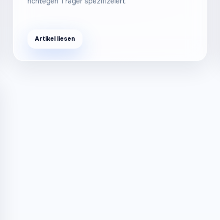
richtegen Träger spezifizéiert.
Artikel liesen