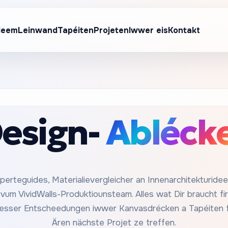
Heem
Leinwand
Tapéiten
Projeten
Iwwer eis
Kontakt
esign-
Abléck
perteguides, Materialievergleicher an Innenarchitekturide
vum VividWalls-Produktiounsteam. Alles wat Dir braucht fir
esser Entscheedungen iwwer Kanvasdrécken a Tapéiten f
Ären nächste Projet ze treffen.