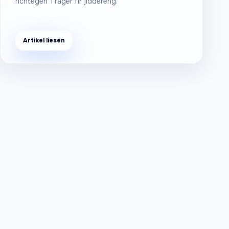
richtegen Träger fir jiddereng.
Artikel liesen