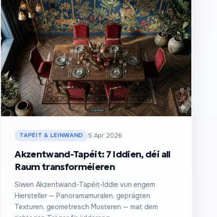
TAPÉIT & LEINWAND
5 Apr 2026
Akzentwand-Tapéit: 7 Iddien, déi all
Raum transforméieren
Siwen Akzentwand-Tapéit-Iddie vun engem
Hiersteller — Panoramamuralen, geprägten
Texturen, geometresch Musteren — mat dem