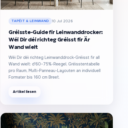
TAPÉIT & LEINWAND
10 Jul 2026
Gréisste-Guide fir Leinwanddrocker:
Wéi Dir déi richteg Gréisst fir Är
Wand wielt
Wéi Dir déi richteg Leinwanddrock-Gréisst fir all
Wand wielt: d'60–75%-Reegel, Gréisstentabelle
pro Raum, Multi-Panneau-Layouten an individuell
Formater bis 160 cm Breet.
Artikel liesen