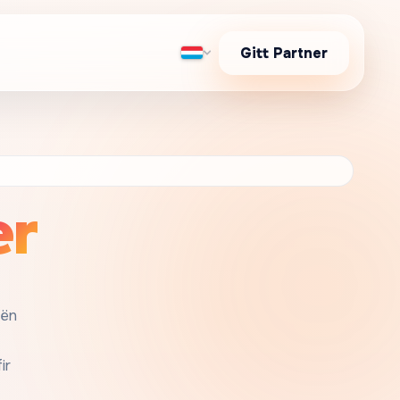
Gitt Partner
er
eën
ir