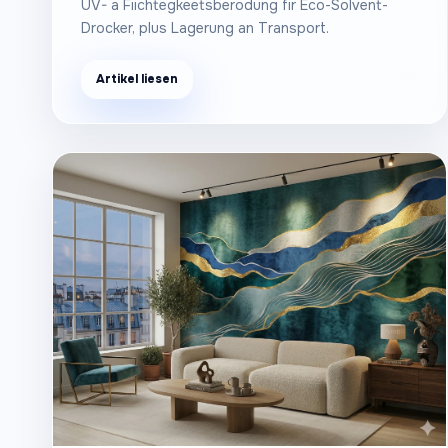
UV- a Fiichtegkeetsberodung fir Eco-Solvent-
Drocker, plus Lagerung an Transport.
Artikel liesen