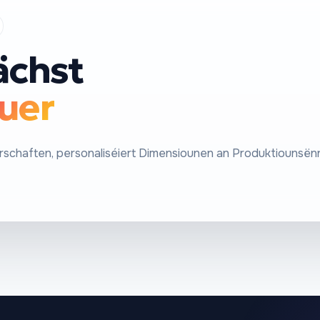
ächst
uer
rschaften, personaliséiert Dimensiounen an Produktiounsë