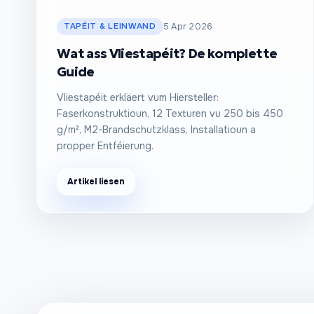
TAPÉIT & LEINWAND
5 Apr 2026
Wat ass Vliestapéit? De komplette
Guide
Vliestapéit erkläert vum Hiersteller:
Faserkonstruktioun, 12 Texturen vu 250 bis 450
g/m², M2-Brandschutzklass, Installatioun a
propper Entféierung.
Artikel liesen