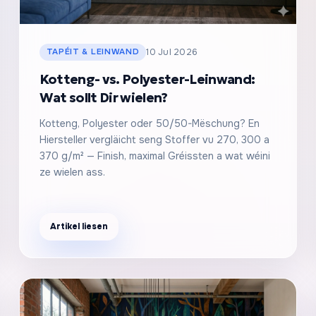
TAPÉIT & LEINWAND
10 Jul 2026
Kotteng- vs. Polyester-Leinwand:
Wat sollt Dir wielen?
Kotteng, Polyester oder 50/50-Mëschung? En
Hiersteller vergläicht seng Stoffer vu 270, 300 a
370 g/m² — Finish, maximal Gréissten a wat wéini
ze wielen ass.
Artikel liesen