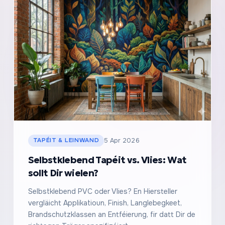
TAPÉIT & LEINWAND
5 Apr 2026
Selbstklebend Tapéit vs. Vlies: Wat
sollt Dir wielen?
Selbstklebend PVC oder Vlies? En Hiersteller
vergläicht Applikatioun, Finish, Langlebegkeet,
Brandschutzklassen an Entféierung, fir datt Dir de