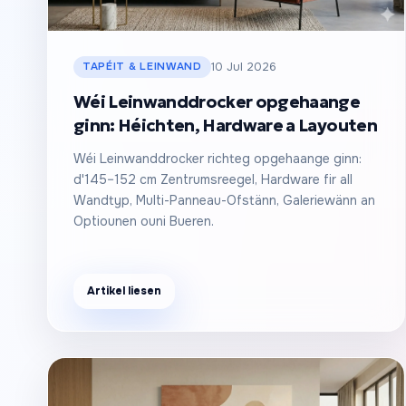
TAPÉIT & LEINWAND
10 Jul 2026
Wéi Leinwanddrocker opgehaange
ginn: Héichten, Hardware a Layouten
Wéi Leinwanddrocker richteg opgehaange ginn:
d'145–152 cm Zentrumsreegel, Hardware fir all
Wandtyp, Multi-Panneau-Ofstänn, Galeriewänn an
Optiounen ouni Bueren.
Artikel liesen