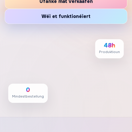
Ufänke mat Verkaafen
Wéi et funktionéiert
48h
Produktioun
0
Mindestbestellung