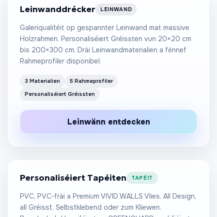
Leinwanddrécker
LEINWAND
Galeriqualitéit op gespannter Leinwand mat massive
Holzrahmen. Personaliséiert Gréissten vun 20×20 cm
bis 200×300 cm. Dräi Leinwandmaterialien a fënnef
Rahmeprofiler disponibel.
3 Materialien
5 Rahmeprofiler
Personaliséiert Gréissten
Ab 25 €
Leinwänn entdecken
/m²
Personaliséiert Tapéiten
TAPÉIT
PVC, PVC-fräi a Premium VIVID WALLS Vlies. All Design,
all Gréisst. Selbstklebend oder zum Kliewen.