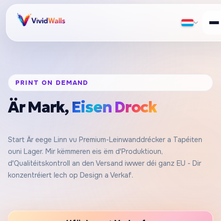
PRINT ON DEMAND
Är Mark,
Eisen Drock
Start Är eege Linn vu Premium-Leinwanddrécker a Tapéiten
ouni Lager. Mir këmmeren eis ëm d'Produktioun,
d'Qualitéitskontroll an den Versand iwwer déi ganz EU - Dir
konzentréiert Iech op Design a Verkaf.