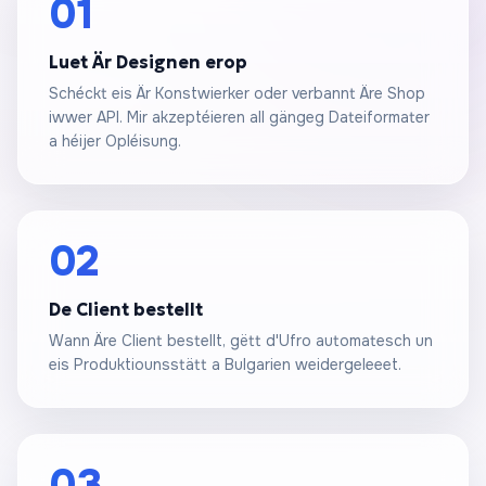
01
Luet Är Designen erop
Schéckt eis Är Konstwierker oder verbannt Äre Shop
iwwer API. Mir akzeptéieren all gängeg Dateiformater
a héijer Opléisung.
02
De Client bestellt
Wann Äre Client bestellt, gëtt d'Ufro automatesch un
eis Produktiounsstätt a Bulgarien weidergeleeet.
03