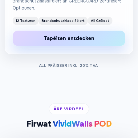
Brandschutzklassiféiert an GREENGUARD-zertifiéiert
Optiounen.
12 Texturen
Brandschutzklassiféiert
All Gréisst
Tapéiten entdecken
ALL PRÄISSER INKL. 20% TVA.
ÄRE VIRDEEL
Firwat
VividWalls POD