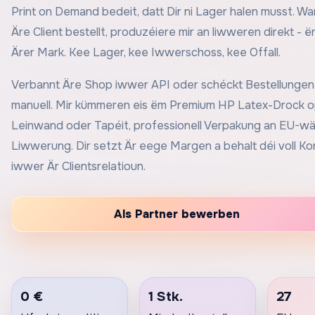
Print on Demand bedeit, datt Dir ni Lager halen musst. W
Äre Client bestellt, produzéiere mir an liwweren direkt - ë
Ärer Mark. Kee Lager, kee Iwwerschoss, kee Offall.
Verbannt Äre Shop iwwer API oder schéckt Bestellungen
manuell. Mir kümmeren eis ëm Premium HP Latex-Drock 
Leinwand oder Tapéit, professionell Verpakung an EU-wä
Liwwerung. Dir setzt Är eege Margen a behalt déi voll Kon
iwwer Är Clientsrelatioun.
Als Partner bewerben
0 €
1 Stk.
27