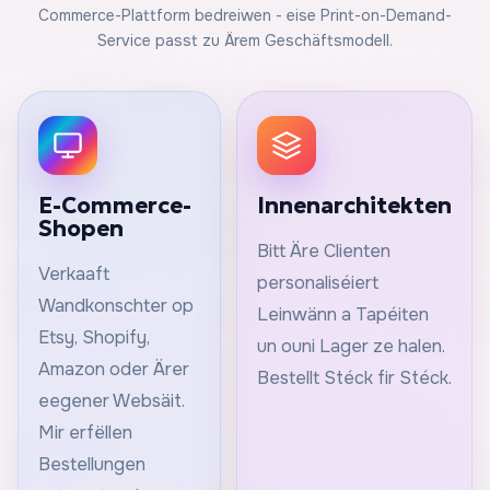
Commerce-Plattform bedreiwen - eise Print-on-Demand-
Service passt zu Ärem Geschäftsmodell.
E-Commerce-
Innenarchitekten
Shopen
Bitt Äre Clienten
Verkaaft
personaliséiert
Wandkonschter op
Leinwänn a Tapéiten
Etsy, Shopify,
un ouni Lager ze halen.
Amazon oder Ärer
Bestellt Stéck fir Stéck.
eegener Websäit.
Mir erfëllen
Bestellungen