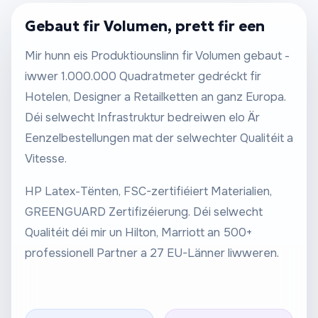
Gebaut fir Volumen, prett fir een
Mir hunn eis Produktiounslinn fir Volumen gebaut -
iwwer 1.000.000 Quadratmeter gedréckt fir
Hotelen, Designer a Retailketten an ganz Europa.
Déi selwecht Infrastruktur bedreiwen elo Är
Eenzelbestellungen mat der selwechter Qualitéit a
Vitesse.
HP Latex-Tënten, FSC-zertifiéiert Materialien,
GREENGUARD Zertifizéierung. Déi selwecht
Qualitéit déi mir un Hilton, Marriott an 500+
professionell Partner a 27 EU-Länner liwweren.