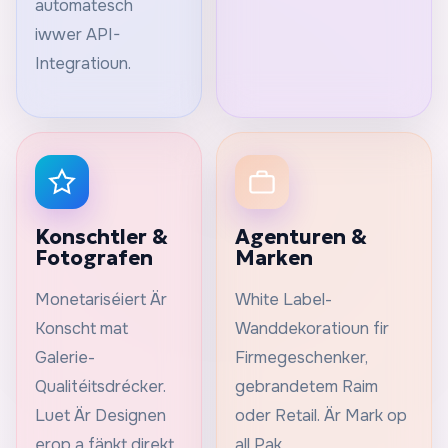
automatesch
iwwer API-
Integratioun.
Konschtler &
Agenturen &
Fotografen
Marken
Monetariséiert Är
White Label-
Konscht mat
Wanddekoratioun fir
Galerie-
Firmegeschenker,
Qualitéitsdrécker.
gebrandetem Raim
Luet Är Designen
oder Retail. Är Mark op
erop a fänkt direkt
all Pak.