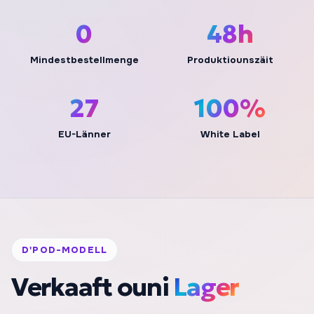
0
48h
Mindestbestellmenge
Produktiounszäit
27
100%
EU-Länner
White Label
D'POD-MODELL
Verkaaft ouni
Lager