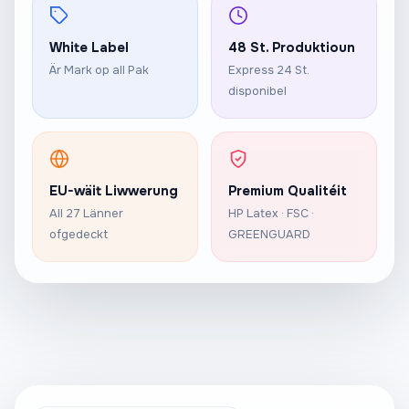
White Label
48 St. Produktioun
Är Mark op all Pak
Express 24 St.
disponibel
EU-wäit Liwwerung
Premium Qualitéit
All 27 Länner
HP Latex · FSC ·
ofgedeckt
GREENGUARD