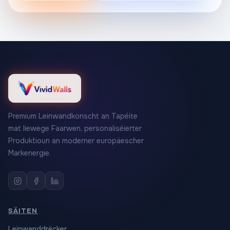
Premium Leinwandkonscht an Tapéite
mat liewege Faarwen, personaliséierter
Produktioun an moderner europäescher
Markenergie.
SÄITEN
Leinwanddrëcker