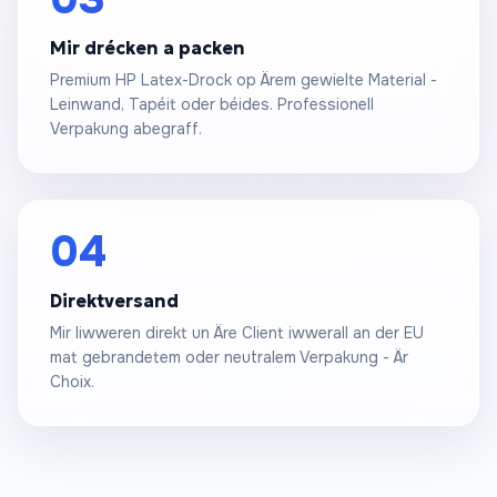
Mir drécken a packen
Premium HP Latex-Drock op Ärem gewielte Material -
Leinwand, Tapéit oder béides. Professionell
Verpakung abegraff.
04
Direktversand
Mir liwweren direkt un Äre Client iwwerall an der EU
mat gebrandetem oder neutralem Verpakung - Är
Choix.