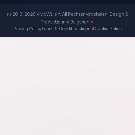
© 2013-2026 VividWalls™. All Rechter virbehalen. Design &
Produktioun a Bulgarien
♥
.
Privacy Policy
Terms & Conditions
Imprint
Cookie Policy