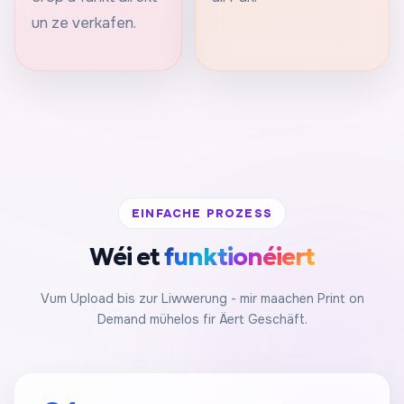
un ze verkafen.
EINFACHE PROZESS
Wéi et
funktionéiert
Vum Upload bis zur Liwwerung - mir maachen Print on
Demand mühelos fir Äert Geschäft.