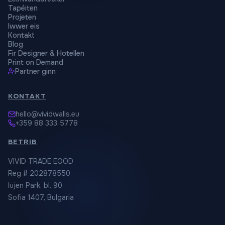
Tapéiten
Projeten
Iwwer eis
Kontakt
Blog
Fir Designer & Hotellen
Print on Demand
Partner ginn
KONTAKT
hello@vividwalls.eu
+359 88 333 5778
BETRIB
VIVID TRADE EOOD
Reg # 202878550
Iujen Park, bl. 90
Sofia 1407, Bulgaria