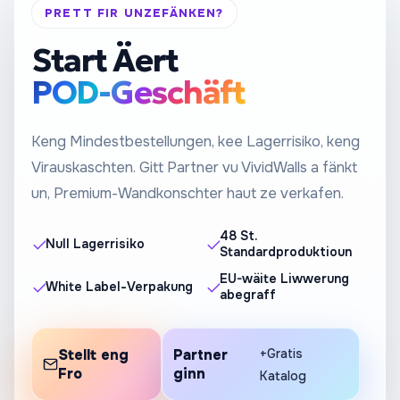
PRETT FIR UNZEFÄNKEN?
Start Äert
POD-Geschäft
Keng Mindestbestellungen, kee Lagerrisiko, keng
Virauskaschten. Gitt Partner vu VividWalls a fänkt
un, Premium-Wandkonschter haut ze verkafen.
48 St.
Null Lagerrisiko
Standardproduktioun
EU-wäite Liwwerung
White Label-Verpakung
abegraff
Stellt eng
Partner
+Gratis
Fro
ginn
Katalog