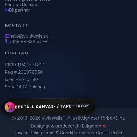
Print on Demand
Bli partner
KONTAKT
hello@vividwalls.eu
+359 88 333 5778
FÖRETAG
VIVID TRADE EOOD
Reg # 202878550
Iujen Park, bl. 90
Sofia 1407, Bulgaria
BESTÄLL CANVAS- / TAPETTRYCK
© 2013-2026 VividWalls™. Alla rättigheter förbehållna.
Designat & producerat i Bulgarien
♥
.
Privacy Policy
Terms & Conditions
Imprint
Cookie Policy