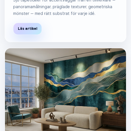
Sju tapetidéer för accentväggar från en tillverkare —
panoramamålningar, präglade texturer, geometriska
mönster — med rätt substrat för varje idé.
Läs artikel