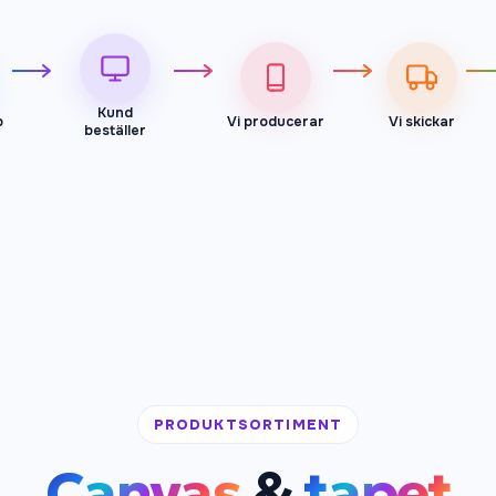
Kund
p
Vi producerar
Vi skickar
beställer
PRODUKTSORTIMENT
Canvas
&
tapet