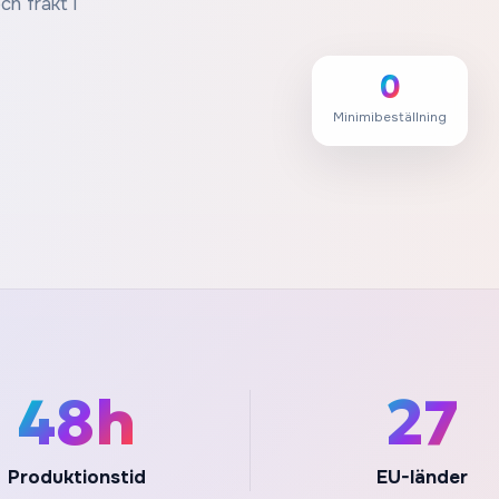
ch frakt i
0
Minimibeställning
48h
27
Produktionstid
EU-länder