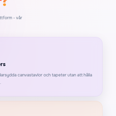
r?
ttform - vår
rs
arsydda canvastavlor och tapeter utan att hålla
.