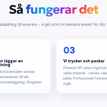
Så
fungerar det
laddning till leverans - vi gör print on demand enkelt för ditt
03
n lägger en
Vi trycker och packar
llning
Premium HP Latex-tryck på 
 kund beställer skickas
valda material - canvas, tape
utomatiskt till vår
båda. Professionell förpac
ionsanläggning i Bulgarien.
ingår.