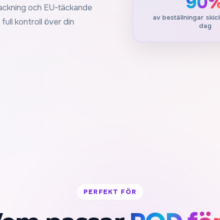
90
rpackning och EU-täckande
av beställningar sk
ull kontroll över din
dag
PERFEKT FÖR