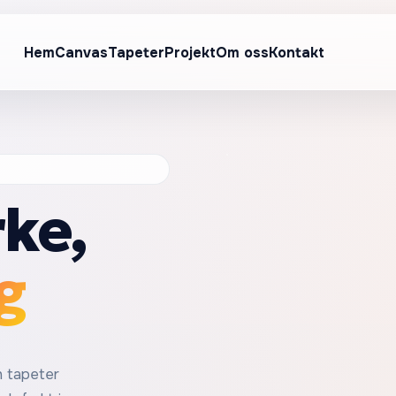
Hem
Canvas
Tapeter
Projekt
Om oss
Kontakt
ke,
g
h tapeter