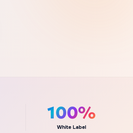
100%
White Label